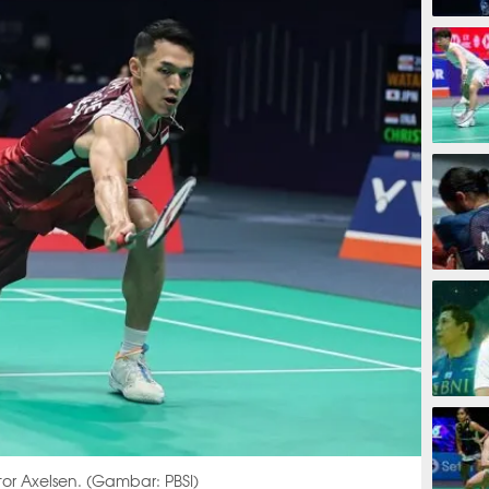
3 jam
6 jam
7 jam
8 jam
ktor Axelsen. (Gambar: PBSI)