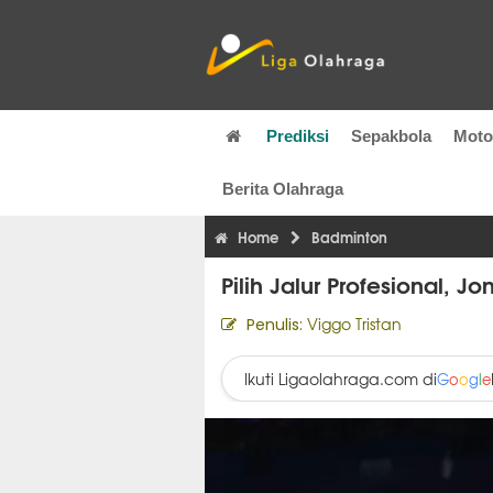
Prediksi
Sepakbola
Mot
Berita Olahraga
Home
Badminton
Pilih Jalur Profesional, 
Viggo Tristan
Penulis:
Ikuti Ligaolahraga.com di
G
o
o
g
l
e