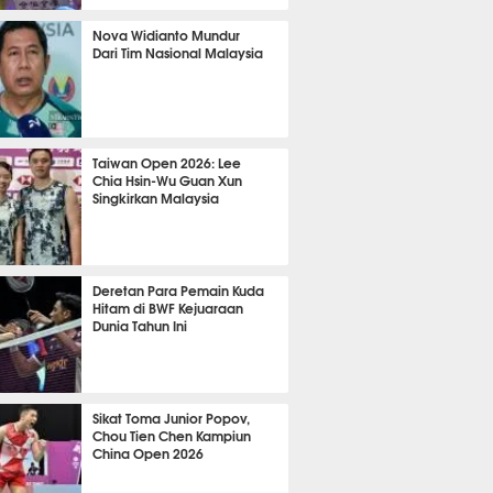
TON
1014
Nova Widianto Mundur
Dari Tim Nasional Malaysia
TON
737
Taiwan Open 2026: Lee
Chia Hsin-Wu Guan Xun
Singkirkan Malaysia
TON
729
Deretan Para Pemain Kuda
Hitam di BWF Kejuaraan
Dunia Tahun Ini
TON
670
Sikat Toma Junior Popov,
Chou Tien Chen Kampiun
China Open 2026