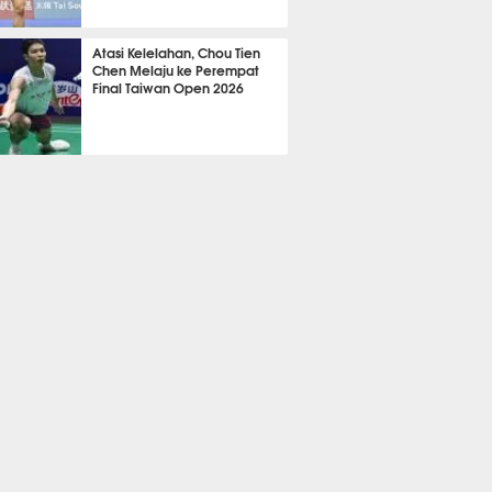
TON
578
Atasi Kelelahan, Chou Tien
Chen Melaju ke Perempat
Final Taiwan Open 2026
TON
565