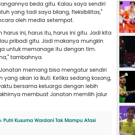
BADMIN
dangannya beda gitu. Kalau saya sendiri
tuh yang tadi saya bilang, fleksibilitas,"
cara oleh media setempat.
rus ini, harus itu, harus ini gitu. Jadi kita
BADMIN
alau pribadi gitu. Jadi makanya mungkin
a untuk memanage itu dengan tim.
ana," tambahnya.
i, Jonatan memang bisa mengatur sendiri
BADMIN
 yang akan ia ikuti. Ketika sedang kosong,
waktu bersama keluarga dengan lebih
ng akhirnya membuat Jonatan memilih jalur
BADMIN
: Putri Kusuma Wardani Tak Mampu Atasi