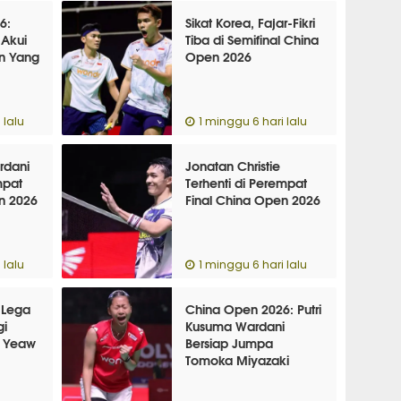
6:
Sikat Korea, Fajar-Fikri
 Akui
Tiba di Semifinal China
in Yang
Open 2026
 lalu
1 minggu 6 hari lalu
rdani
Jonatan Christie
mpat
Terhenti di Perempat
n 2026
Final China Open 2026
 lalu
1 minggu 6 hari lalu
 Lega
China Open 2026: Putri
gi
Kusuma Wardani
n Yeaw
Bersiap Jumpa
Tomoka Miyazaki