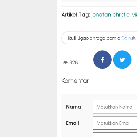
jonatan christie
vi
Artikel Tag:
,
Ikuti Ligaolahraga.com di
G
o
o
g
l
e
328
Komentar
Nama
Email