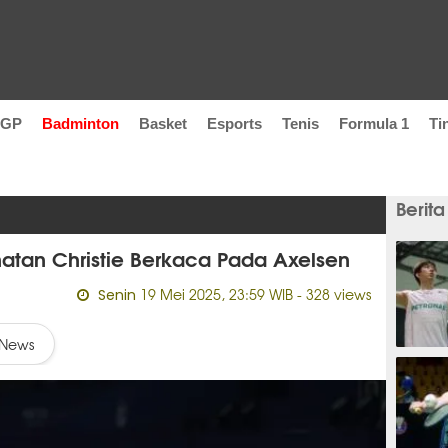
oGP
Badminton
Basket
Esports
Tenis
Formula 1
Ti
Berita
Jonatan Christie Berkaca Pada Axelsen
19 Mei 2025, 23:59 WIB
- 328 views
Senin
News
2 jam