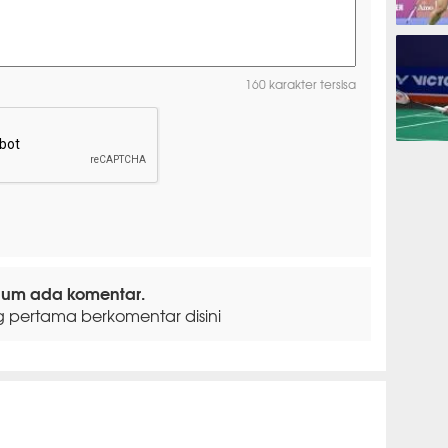
BADMIN
160 karakter tersisa
BADMIN
lum ada komentar.
g pertama berkomentar disini