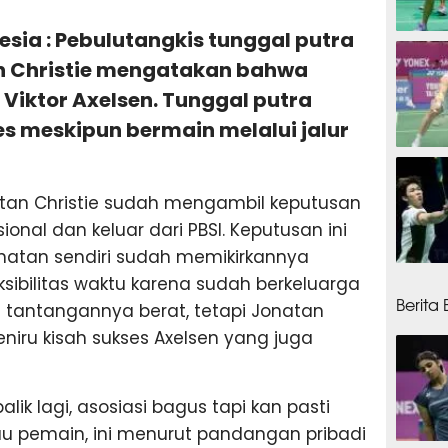
sia : Pebulutangkis tunggal putra
8 jam
an Christie mengatakan bahwa
h Viktor Axelsen. Tunggal putra
es meskipun bermain melalui jalur
9 jam
natan Christie sudah mengambil keputusan
onal dan keluar dari PBSI. Keputusan ini
natan sendiri sudah memikirkannya
9 jam
ksibilitas waktu karena sudah berkeluarga
Berita
 tantangannya berat, tetapi Jonatan
eniru kisah sukses Axelsen yang juga
balik lagi, asosiasi bagus tapi kan pasti
au pemain, ini menurut pandangan pribadi