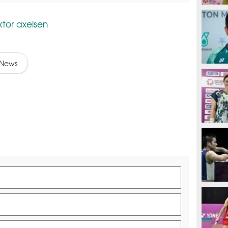
BADMIN
ktor axelsen
News
BADMIN
BADMIN
BADMIN