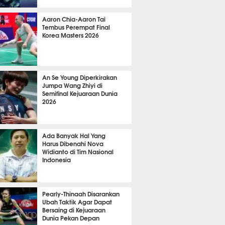
 8 menit lalu
Aaron Chia-Aaron Tai
Tembus Perempat Final
Korea Masters 2026
 22 menit lalu
An Se Young Diperkirakan
Jumpa Wang Zhiyi di
Semifinal Kejuaraan Dunia
2026
 23 menit lalu
Ada Banyak Hal Yang
Harus Dibenahi Nova
Widianto di Tim Nasional
Indonesia
 23 menit lalu
Pearly-Thinaah Disarankan
Ubah Taktik Agar Dapat
Bersaing di Kejuaraan
Dunia Pekan Depan