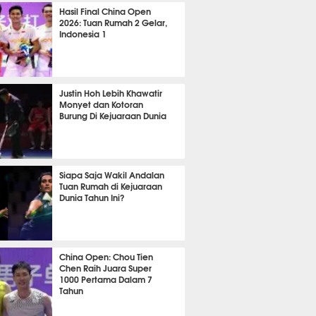
TON
1832
Hasil Final China Open
2026: Tuan Rumah 2 Gelar,
Indonesia 1
TON
1265
Justin Hoh Lebih Khawatir
Monyet dan Kotoran
Burung Di Kejuaraan Dunia
TON
1082
Siapa Saja Wakil Andalan
Tuan Rumah di Kejuaraan
Dunia Tahun Ini?
TON
1053
China Open: Chou Tien
Chen Raih Juara Super
1000 Pertama Dalam 7
Tahun