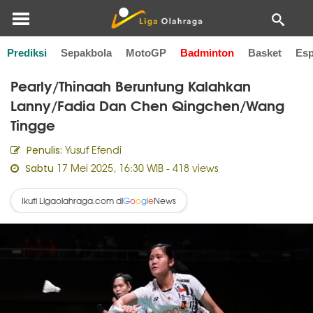
Prediksi
Sepakbola
MotoGP
Badminton
Basket
Esp
Home
Badminton
Pearly/Thinaah Beruntung Kalahkan
Lanny/Fadia Dan Chen Qingchen/Wang
Tingge
Yusuf Efendi
Penulis:
17 Mei 2025, 16:30 WIB
- 418 views
Sabtu
Ikuti Ligaolahraga.com di
News
G
o
o
g
l
e