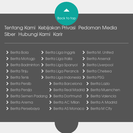
Back to top
Tentang Kami
Kebijakan Privasi
Pedoman Media
Siber
Hubungi Kami
Karir
Berita Bola
Berita Liga Inggris
Berita M. United
Berita Motogp
Berita Liga Italia
Berita Arsenal
Berita Badminton
Berita Liga Spanyol
Berita Liverpool
Berita Tinju
Berita Liga Perancis
Berita Chelsea
Berita Tenis
Berita Liga Indonesia
Berita PSG
Berita Persib
Berita Barcelona
Berita Lazio
Berita Persija
Berita Real Madrid
Berita Muenchen
Berita Semen Padang
Berita Dortmund
Berita Valencia
Berita Arema
Berita AC Milan
Berita A Madrid
Berita Persebaya
Berita AS Monaco
Berita M City