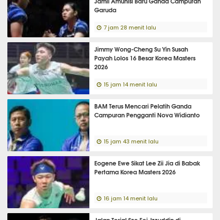
Jamil Amunisi Baru Ganda Campuran
Garuda
7 jam 28 menit lalu
Jimmy Wong-Cheng Su Yin Susah
Payah Lolos 16 Besar Korea Masters
2026
15 jam 14 menit lalu
BAM Terus Mencari Pelatih Ganda
Campuran Pengganti Nova Widianto
15 jam 43 menit lalu
Eogene Ewe Sikat Lee Zii Jia di Babak
Pertama Korea Masters 2026
16 jam 14 menit lalu
Jalan Terjal Sze Fei-Izzuddin di