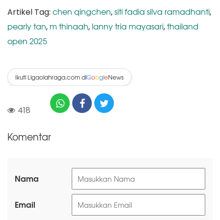
chen qingchen
siti fadia silva ramadhanti
Artikel Tag:
,
,
pearly tan
m thinaah
lanny tria mayasari
thailand
,
,
,
open 2025
Ikuti Ligaolahraga.com di
News
G
o
o
g
l
e
418
Komentar
Nama
Email