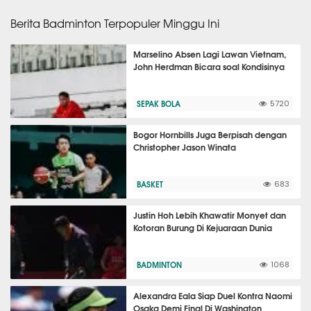
Berita Badminton Terpopuler Minggu Ini
Marselino Absen Lagi Lawan Vietnam,
John Herdman Bicara soal Kondisinya
SEPAK BOLA
5720
Bogor Hornbills Juga Berpisah dengan
Christopher Jason Winata
BASKET
683
Justin Hoh Lebih Khawatir Monyet dan
Kotoran Burung Di Kejuaraan Dunia
BADMINTON
1068
Alexandra Eala Siap Duel Kontra Naomi
Osaka Demi Final Di Washington