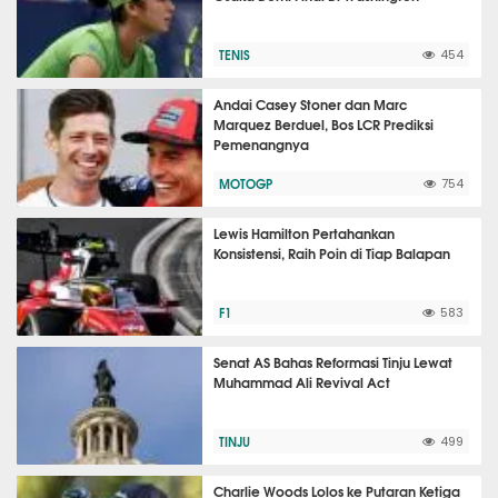
TENIS
454
Andai Casey Stoner dan Marc
Marquez Berduel, Bos LCR Prediksi
Pemenangnya
MOTOGP
754
Lewis Hamilton Pertahankan
Konsistensi, Raih Poin di Tiap Balapan
F1
583
Senat AS Bahas Reformasi Tinju Lewat
Muhammad Ali Revival Act
TINJU
499
Charlie Woods Lolos ke Putaran Ketiga