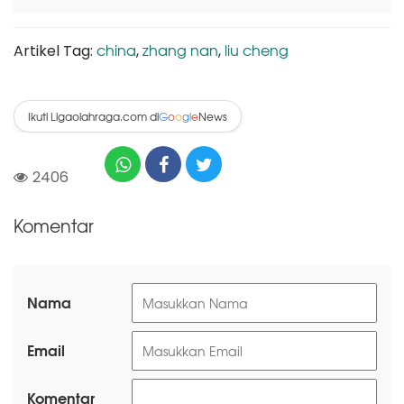
china
zhang nan
liu cheng
Artikel Tag:
,
,
Ikuti Ligaolahraga.com di
News
G
o
o
g
l
e
2406
Komentar
Nama
Email
Komentar