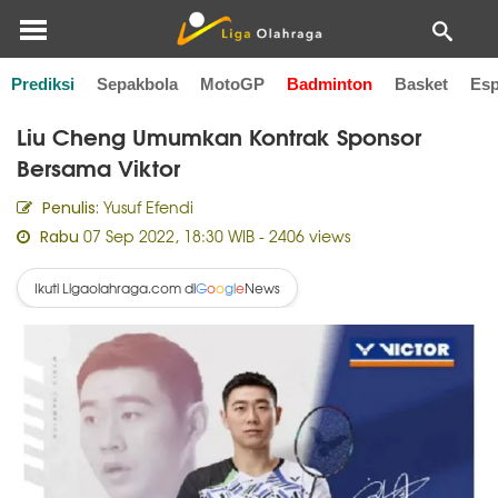
Prediksi
Sepakbola
MotoGP
Badminton
Basket
Esp
Home
Badminton
Liu Cheng Umumkan Kontrak Sponsor
Bersama Viktor
Yusuf Efendi
Penulis:
07 Sep 2022, 18:30 WIB
- 2406 views
Rabu
Ikuti Ligaolahraga.com di
News
G
o
o
g
l
e