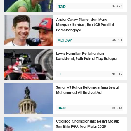
TENIS
477
Andai Casey Stoner dan Marc
Marquez Berduel, Bos LCR Prediksi
Pemenangnya
MOTOGP
791
Lewis Hamilton Pertahankan
Konsistensi, Raih Poin di Tiap Balapan
F1
615
Senat AS Bahas Reformasi Tinju Lewat
Muhammad Ali Revival Act
TINJU
519
Cadillac Championship Resmi Masuk
Seri Elite PGA Tour Mulai 2028