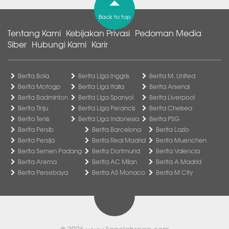
Back to top
Tentang Kami
Kebijakan Privasi
Pedoman Media
Siber
Hubungi Kami
Karir
Berita Bola
Berita Liga Inggris
Berita M. United
Berita Motogp
Berita Liga Italia
Berita Arsenal
Berita Badminton
Berita Liga Spanyol
Berita Liverpool
Berita Tinju
Berita Liga Perancis
Berita Chelsea
Berita Tenis
Berita Liga Indonesia
Berita PSG
Berita Persib
Berita Barcelona
Berita Lazio
Berita Persija
Berita Real Madrid
Berita Muenchen
Berita Semen Padang
Berita Dortmund
Berita Valencia
Berita Arema
Berita AC Milan
Berita A Madrid
Berita Persebaya
Berita AS Monaco
Berita M City