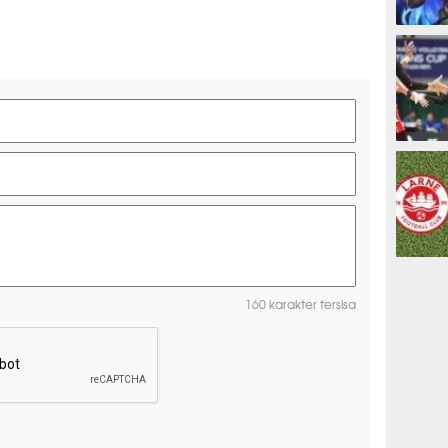
ESPORTS
OLAHRAG
PREDIKSI
160 karakter tersisa