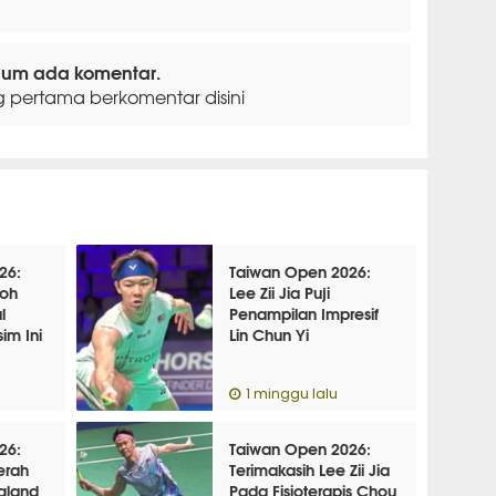
lum ada komentar.
g pertama berkomentar disini
26:
Taiwan Open 2026:
Hoh
Lee Zii Jia Puji
l
Penampilan Impresif
im Ini
Lin Chun Yi
1 minggu lalu
26:
Taiwan Open 2026:
erah
Terimakasih Lee Zii Jia
ngland
Pada Fisioterapis Chou