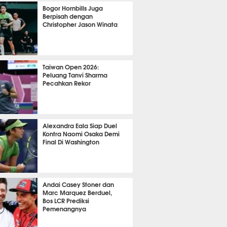
OLA
10769
Bogor Hornbills Juga
Berpisah dengan
Christopher Jason Winata
764
Taiwan Open 2026:
Peluang Tanvi Sharma
Pecahkan Rekor
TON
2760
Alexandra Eala Siap Duel
Kontra Naomi Osaka Demi
Final Di Washington
504
Andai Casey Stoner dan
Marc Marquez Berduel,
Bos LCR Prediksi
Pemenangnya