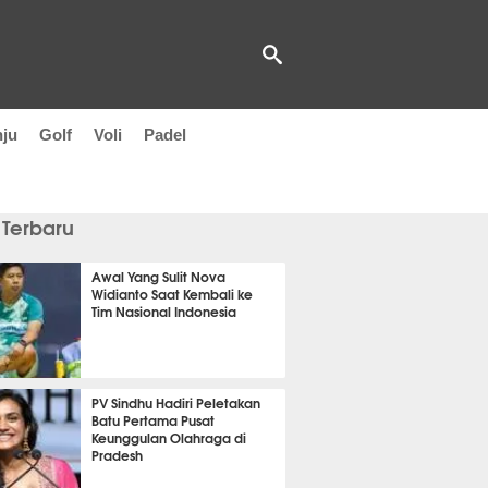
nju
Golf
Voli
Padel
 Terbaru
Awal Yang Sulit Nova
Widianto Saat Kembali ke
Tim Nasional Indonesia
 10 menit lalu
PV Sindhu Hadiri Peletakan
Batu Pertama Pusat
Keunggulan Olahraga di
Pradesh