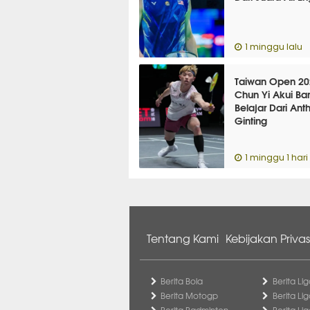
1 minggu lalu
Taiwan Open 202
Chun Yi Akui Ba
Belajar Dari Ant
Ginting
1 minggu 1 hari 
Tentang Kami
Kebijakan Privas
Berita Bola
Berita Lig
Berita Motogp
Berita Lig
Berita Badminton
Berita Li