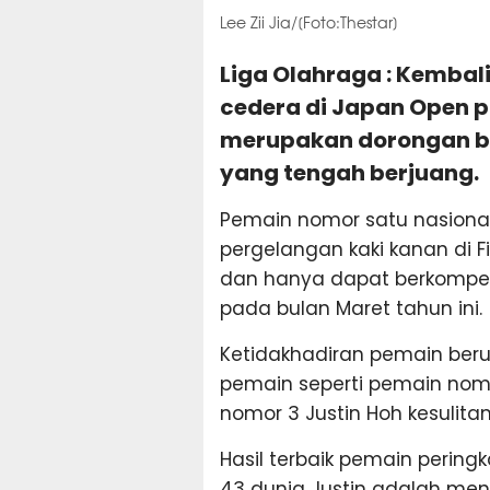
Lee Zii Jia/[Foto:Thestar]
Liga Olahraga : Kembali
cedera di Japan Open pa
merupakan dorongan ba
yang tengah berjuang.
Pemain nomor satu nasional
pergelangan kaki kanan di F
dan hanya dapat berkompetis
pada bulan Maret tahun ini.
Ketidakhadiran pemain berus
pemain seperti pemain nom
nomor 3 Justin Hoh kesulita
Hasil terbaik pemain pering
43 dunia Justin adalah men