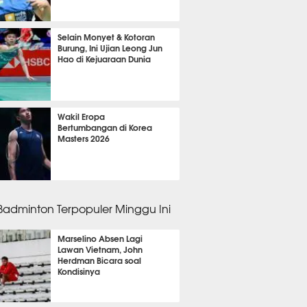
 25 menit lalu
Selain Monyet & Kotoran
Burung, Ini Ujian Leong Jun
Hao di Kejuaraan Dunia
 6 menit lalu
Wakil Eropa
Bertumbangan di Korea
Masters 2026
15 menit lalu
 Badminton Terpopuler Minggu Ini
Marselino Absen Lagi
Lawan Vietnam, John
Herdman Bicara soal
Kondisinya