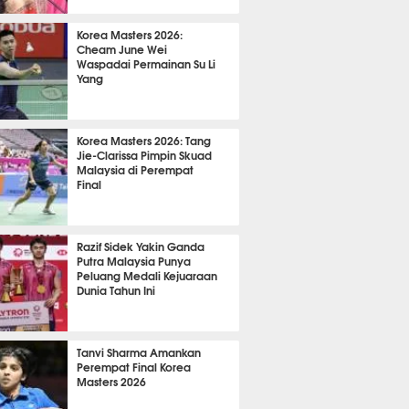
 25 menit lalu
Korea Masters 2026:
Cheam June Wei
Waspadai Permainan Su Li
Yang
 40 menit lalu
Korea Masters 2026: Tang
Jie-Clarissa Pimpin Skuad
Malaysia di Perempat
Final
 25 menit lalu
Razif Sidek Yakin Ganda
Putra Malaysia Punya
Peluang Medali Kejuaraan
Dunia Tahun Ini
 55 menit lalu
Tanvi Sharma Amankan
Perempat Final Korea
Masters 2026