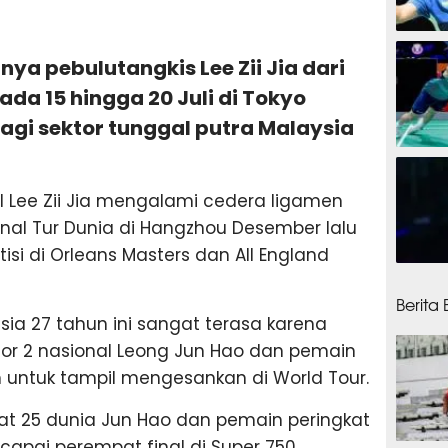
4 jam
nya pebulutangkis Lee Zii Jia dari
da 15 hingga 20 Juli di Tokyo
gi sektor tunggal putra Malaysia
7 jam
 Lee Zii Jia mengalami cedera ligamen
inal Tur Dunia di Hangzhou Desember lalu
i di Orleans Masters dan All England
7 jam 
Berita
ia 27 tahun ini sangat terasa karena
or 2 nasional Leong Jun Hao dan pemain
n untuk tampil mengesankan di World Tour.
kat 25 dunia Jun Hao dan pemain peringkat
capai perempat final di Super 750