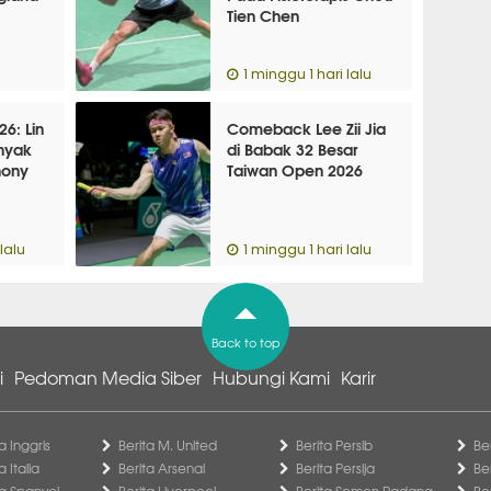
Tien Chen
1 minggu 1 hari lalu
6: Lin
Comeback Lee Zii Jia
nyak
di Babak 32 Besar
hony
Taiwan Open 2026
lalu
1 minggu 1 hari lalu
Back to top
i
Pedoman Media Siber
Hubungi Kami
Karir
a Inggris
Berita M. United
Berita Persib
Be
a Italia
Berita Arsenal
Berita Persija
Be
ga Spanyol
Berita Liverpool
Berita Semen Padang
Be