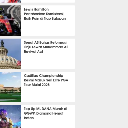
P
819
Lewis Hamilton
Pertahankan Konsistensi,
Raih Poin di Tiap Balapan
639
Senat AS Bahas Reformasi
Tinju Lewat Muhammad Ali
Revival Act
527
Cadillac Championship
Resmi Masuk Seri Elite PGA
Tour Mulai 2028
354
Top Up ML DANA Murah di
GGWP, Diamond Hemat
Instan