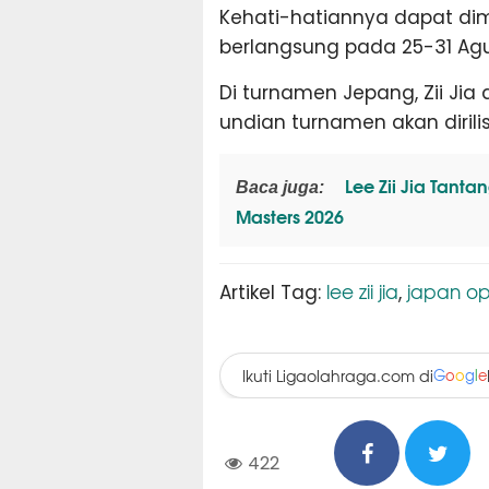
Kehati-hatiannya dapat dim
berlangsung pada 25-31 Agus
Di turnamen Jepang, Zii Jia
undian turnamen akan dirilis
Lee Zii Jia Tant
Baca juga:
Masters 2026
lee zii jia
japan op
Artikel Tag:
,
Ikuti Ligaolahraga.com di
G
o
o
g
l
e
422