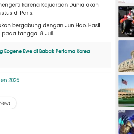
engerti karena Kejuaraan Dunia akan
MOTOG
tus di Paris.
 akan bergabung dengan Jun Hao. Hasil
 pada tanggal 8 Juli.
F1
ang Eogene Ewe di Babak Pertama Korea
TINJU
en 2025
News
GOLF