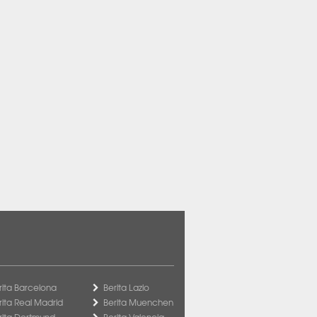
rita Barcelona
Berita Lazio
rita Real Madrid
Berita Muenchen
rita Dortmund
Berita Valencia