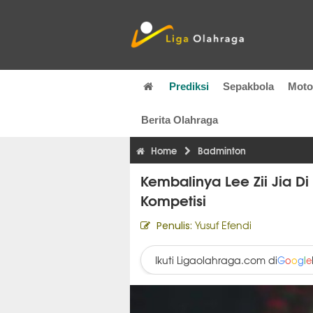
Prediksi
Sepakbola
Mot
Berita Olahraga
Home
Badminton
Kembalinya Lee Zii Jia
Kompetisi
Yusuf Efendi
Penulis:
Ikuti Ligaolahraga.com di
G
o
o
g
l
e