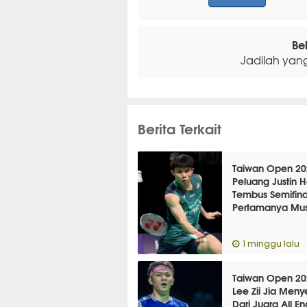
Be
Jadilah yan
Berita Terkait
Taiwan Open 20
Peluang Justin 
Tembus Semifina
Pertamanya Mus
1 minggu lalu
Taiwan Open 20
Lee Zii Jia Meny
Dari Juara All E