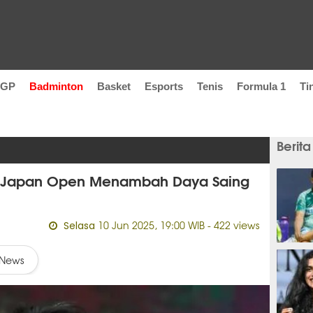
oGP
Badminton
Basket
Esports
Tenis
Formula 1
Ti
Berita
 Di Japan Open Menambah Daya Saing
10 Jun 2025, 19:00 WIB
- 422 views
Selasa
2 jam
News