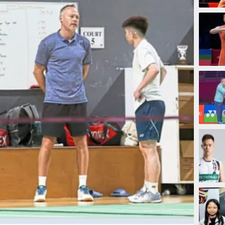
44 men
3 jam
4 jam
5 jam