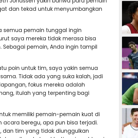
neth Jonassen yakin bahwa para pemain
SEPAK B
gat dan tekad untuk menyumbangkan
ka semua pemain tunggal ingin
BASKET
nurut saya mereka tidak merasa bisa
. Sebagai pemain, Anda ingin tampil
tu poin untuk tim, saya yakin semua
BADMIN
 sama. Tidak ada yang suka kalah, jadi
lapangan, fokus mereka adalah
ng, itulah yang terpenting bagi
TENIS
untuk memiliki pemain-pemain kuat di
m acara beregu, apa pun bisa terjadi.
h, dan tim yang tidak diunggulkan