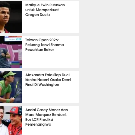
OLA
18810
Malique Ewin Putuskan
untuk Memperkuat
Oregon Ducks
459
Taiwan Open 2026:
Peluang Tanvi Sharma
Pecahkan Rekor
TON
3709
Alexandra Eala Siap Duel
Kontra Naomi Osaka Demi
Final Di Washington
539
Andai Casey Stoner dan
Marc Marquez Berduel,
Bos LCR Prediksi
Pemenangnya