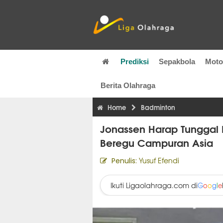
Prediksi
Sepakbola
Mot
Berita Olahraga
Home
Badminton
Jonassen Harap Tunggal 
Beregu Campuran Asia
Yusuf Efendi
Penulis:
Ikuti Ligaolahraga.com di
G
o
o
g
l
e