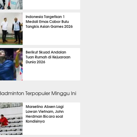
 58 menit lalu
Indonesia Targetkan 1
Medali Emas Cabor Bulu
Tangkis Asian Games 2026
 58 menit lalu
Berikut Skuad Andalan
Tuan Rumah di Kejuaraan
Dunia 2026
m 29 menit lalu
 Badminton Terpopuler Minggu Ini
Marselino Absen Lagi
Lawan Vietnam, John
Herdman Bicara soal
Kondisinya