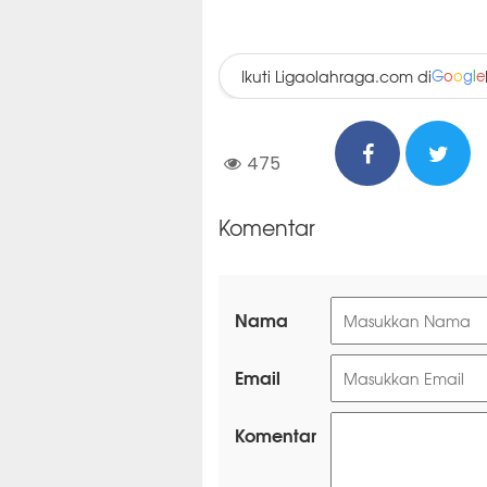
Ikuti Ligaolahraga.com di
G
o
o
g
l
e
475
Komentar
Nama
Email
Komentar