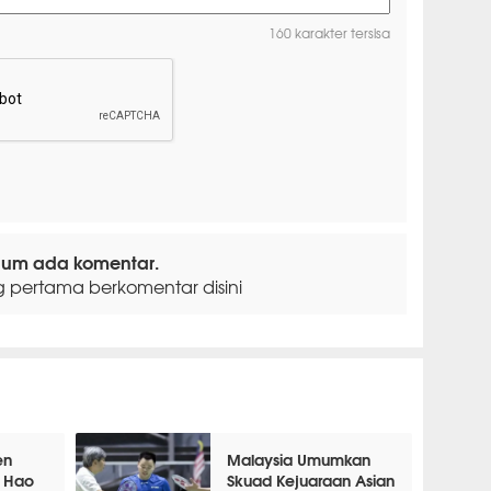
160 karakter tersisa
lum ada komentar.
g pertama berkomentar disini
en
Malaysia Umumkan
n Hao
Skuad Kejuaraan Asian