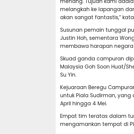
menang. Tujuan kami adalah
melangkah ke lapangan dan
akan sangat fantastis,” kat
Susunan pemain tunggal put
Justin Hoh, sementara Wong
membawa harapan negara di
Skuad ganda campuran dipe
Malaysia Goh Soon Huat/Sh
Su Yin.
Kejuaraan Beregu Campuran A
untuk Piala Sudirman, yang 
April hingga 4 Mei.
Empat tim teratas dalam tu
mengamankan tempat di Pi