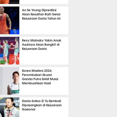
it 5 detik lalu
An Se Young Diprediksi
Akan Kesulitan Raih Gelar
Kejuaraan Dunia Tahun Ini
 43 menit lalu
Rexy Mainaky Yakin Anak
Asuhnya Akan Bangkit di
Kejuaraan Dunia
 58 menit lalu
Korea Masters 2026:
Perombakan Skuad
Ganda Putra BAM Mulai
Membuahkan Hasil
 29 menit lalu
Dania Sofea-Zi Yu Kembali
Dipasangkan di Kejuaraan
Nasional