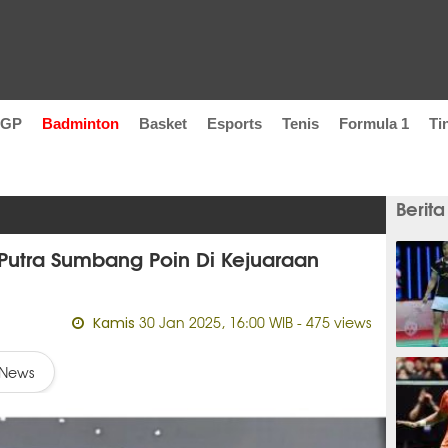
oGP
Badminton
Basket
Esports
Tenis
Formula 1
Ti
Berita
Putra Sumbang Poin Di Kejuaraan
30 Jan 2025, 16:00 WIB
- 475 views
Kamis
14 men
News