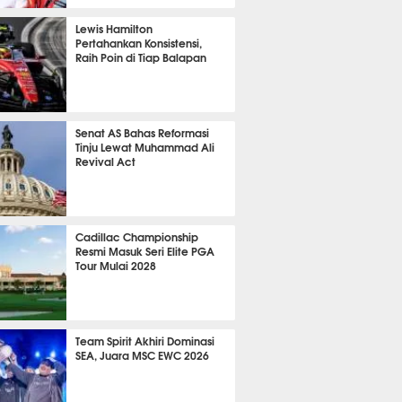
P
868
Lewis Hamilton
Pertahankan Konsistensi,
Raih Poin di Tiap Balapan
689
Senat AS Bahas Reformasi
Tinju Lewat Muhammad Ali
Revival Act
559
Cadillac Championship
Resmi Masuk Seri Elite PGA
Tour Mulai 2028
399
Team Spirit Akhiri Dominasi
SEA, Juara MSC EWC 2026