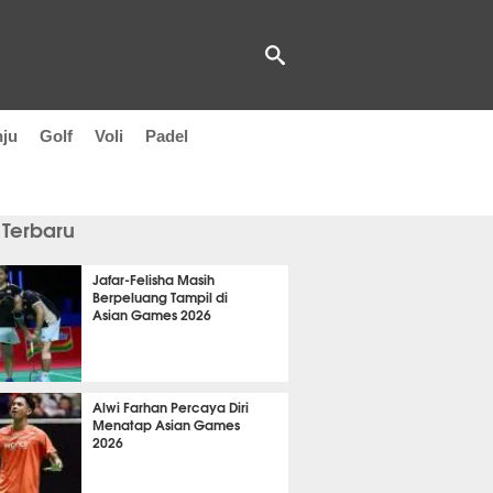
nju
Golf
Voli
Padel
 Terbaru
Jafar-Felisha Masih
Berpeluang Tampil di
Asian Games 2026
it 4 detik lalu
Alwi Farhan Percaya Diri
Menatap Asian Games
2026