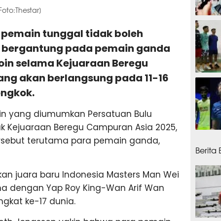
oto:Thestar]
5 jam
a pemain tunggal tidak boleh
n bergantung pada pemain ganda
in selama Kejuaraan Beregu
ang akan berlangsung pada 11-16
6 jam
ongkok.
in yang diumumkan Persatuan Bulu
uk Kejuaraan Beregu Campuran Asia 2025,
15 ja
sebut terutama para pemain ganda,
Berita
an juara baru Indonesia Masters Man Wei
a dengan Yap Roy King-Wan Arif Wan
ngkat ke-17 dunia.