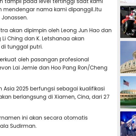
 tampil pada level tertinggi saat kami
MOTOG
 mendengar nama kami dipanggil..Itu
a Jonassen.
ra akan dipimpin oleh Leong Jun Hao dan
 Li Ching dan K. Letshanaa akan
F1
 tunggal putri.
rkuat oleh pasangan profesional
evon Lai Jemie dan Hoo Pang Ron/Cheng
TINJU
sia 2025 berfungsi sebagai kualifikasi
akan berlangsung di Xiamen, Cina, dari 27
GOLF
rnamen ini akan secara otomatis
ala Sudirman.