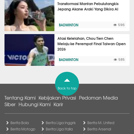
Transformasi Mantan Pebulutangkis
Jepang Akane Araki Yang Dikira AI
BADMINTON
596
Atasi Kelelahan, Chou Tien Chen
Melaju ke Perempat Final Taiwan Open
2026
BADMINTON
585
Back to top
Tentang Kami
Kebijakan Privasi
Pedoman Media
Siber
Hubungi Kami
Karir
Berita Bola
Berita Liga Inggris
Berita M. United
Berita Motogp
Berita Liga Italia
Berita Arsenal