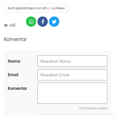
Ikuti Ligaolahraga.com di
News
G
o
o
g
l
e
491
Komentar
Nama
Email
Komentar
160 karakter tersisa