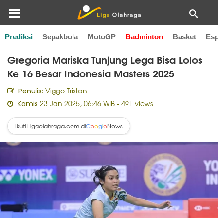
Prediksi
Sepakbola
MotoGP
Badminton
Basket
Esp
Home
Badminton
Gregoria Mariska Tunjung Lega Bisa Lolos
Ke 16 Besar Indonesia Masters 2025
Viggo Tristan
Penulis:
23 Jan 2025, 06:46 WIB
- 491 views
Kamis
Ikuti Ligaolahraga.com di
News
G
o
o
g
l
e