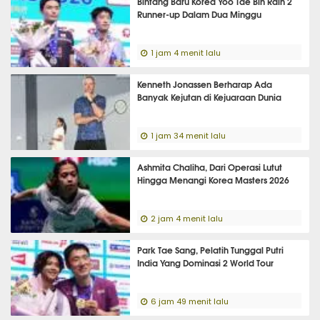
Bintang Baru Korea Yoo Tae Bin Raih 2
Runner-up Dalam Dua Minggu
1 jam 4 menit lalu
Kenneth Jonassen Berharap Ada
Banyak Kejutan di Kejuaraan Dunia
1 jam 34 menit lalu
Ashmita Chaliha, Dari Operasi Lutut
Hingga Menangi Korea Masters 2026
2 jam 4 menit lalu
Park Tae Sang, Pelatih Tunggal Putri
India Yang Dominasi 2 World Tour
6 jam 49 menit lalu