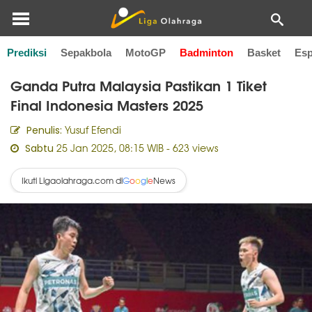
Prediksi
Sepakbola
MotoGP
Badminton
Basket
Esp
Home
Badminton
Ganda Putra Malaysia Pastikan 1 Tiket
Final Indonesia Masters 2025
Yusuf Efendi
Penulis:
25 Jan 2025, 08:15 WIB
- 623 views
Sabtu
Ikuti Ligaolahraga.com di
News
G
o
o
g
l
e