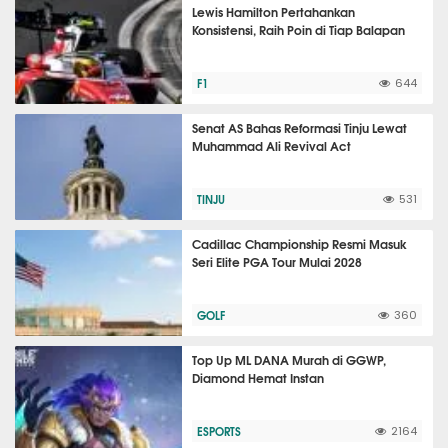
Lewis Hamilton Pertahankan
Konsistensi, Raih Poin di Tiap Balapan
F1
644
Senat AS Bahas Reformasi Tinju Lewat
Muhammad Ali Revival Act
TINJU
531
Cadillac Championship Resmi Masuk
Seri Elite PGA Tour Mulai 2028
GOLF
360
Top Up ML DANA Murah di GGWP,
Diamond Hemat Instan
ESPORTS
2164