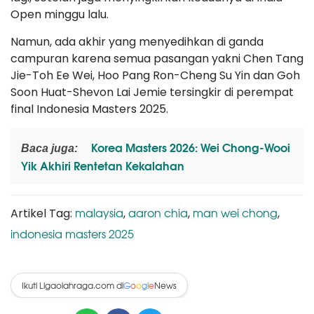
Open minggu lalu.
Namun, ada akhir yang menyedihkan di ganda
campuran karena semua pasangan yakni Chen Tang
Jie-Toh Ee Wei, Hoo Pang Ron-Cheng Su Yin dan Goh
Soon Huat-Shevon Lai Jemie tersingkir di perempat
final Indonesia Masters 2025.
Korea Masters 2026: Wei Chong-Wooi
Baca juga:
Yik Akhiri Rentetan Kekalahan
malaysia
aaron chia
man wei chong
Artikel Tag:
,
,
,
indonesia masters 2025
Ikuti Ligaolahraga.com di
News
G
o
o
g
l
e