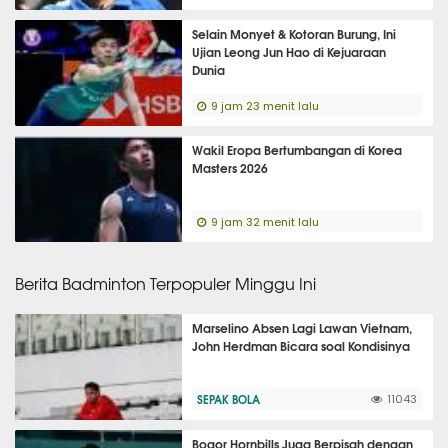
Selain Monyet & Kotoran Burung, Ini
Ujian Leong Jun Hao di Kejuaraan
Dunia
9 jam 23 menit lalu
Wakil Eropa Bertumbangan di Korea
Masters 2026
9 jam 32 menit lalu
Berita Badminton Terpopuler Minggu Ini
Marselino Absen Lagi Lawan Vietnam,
John Herdman Bicara soal Kondisinya
SEPAK BOLA
11043
Bogor Hornbills Juga Berpisah dengan