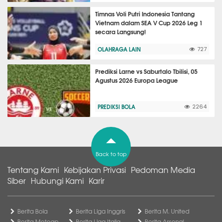
Timnas Voli Putri Indonesia Tantang
Vietnam dalam SEA V Cup 2026 Leg 1
secara Langsung!
OLAHRAGA LAIN
727
Prediksi Larne vs Saburtalo Tbilisi, 05
Agustus 2026 Europa League
PREDIKSI BOLA
2264
Back to top
Tentang Kami
Kebijakan Privasi
Pedoman Media
Siber
Hubungi Kami
Karir
Berita Bola
Berita Liga Inggris
Berita M. United
Berita Motogp
Berita Liga Italia
Berita Arsenal