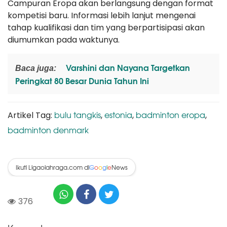
Campuran Eropa akan berlangsung dengan format
kompetisi baru. Informasi lebih lanjut mengenai
tahap kualifikasi dan tim yang berpartisipasi akan
diumumkan pada waktunya.
Varshini dan Nayana Targetkan
Baca juga:
Peringkat 80 Besar Dunia Tahun Ini
bulu tangkis
estonia
badminton eropa
Artikel Tag:
,
,
,
badminton denmark
Ikuti Ligaolahraga.com di
News
G
o
o
g
l
e
376