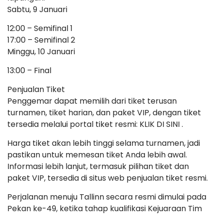
Sabtu, 9 Januari
12:00 – Semifinal 1
17:00 – Semifinal 2
Minggu, 10 Januari
13:00 – Final
Penjualan Tiket
Penggemar dapat memilih dari tiket terusan
turnamen, tiket harian, dan paket VIP, dengan tiket
tersedia melalui portal tiket resmi: KLIK DI SINI .
Harga tiket akan lebih tinggi selama turnamen, jadi
pastikan untuk memesan tiket Anda lebih awal.
Informasi lebih lanjut, termasuk pilihan tiket dan
paket VIP, tersedia di situs web penjualan tiket resmi.
Perjalanan menuju Tallinn secara resmi dimulai pada
Pekan ke-49, ketika tahap kualifikasi Kejuaraan Tim