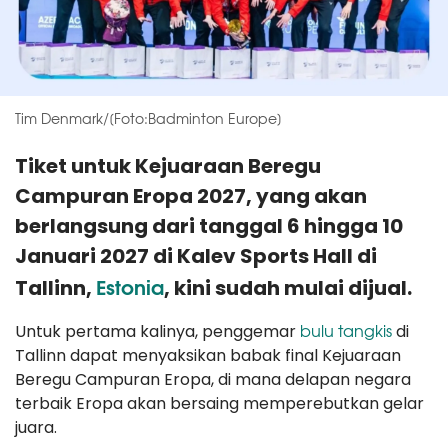
Tim Denmark/[Foto:Badminton Europe]
Tiket untuk Kejuaraan Beregu
Campuran Eropa 2027, yang akan
berlangsung dari tanggal 6 hingga 10
Januari 2027 di Kalev Sports Hall di
Estonia
Tallinn,
, kini sudah mulai dijual.
bulu tangkis
Untuk pertama kalinya, penggemar
di
Tallinn dapat menyaksikan babak final Kejuaraan
Beregu Campuran Eropa, di mana delapan negara
terbaik Eropa akan bersaing memperebutkan gelar
juara.