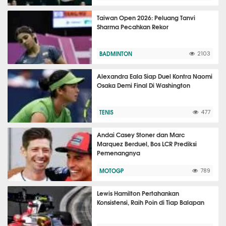
Taiwan Open 2026: Peluang Tanvi
Sharma Pecahkan Rekor
BADMINTON
2103
Alexandra Eala Siap Duel Kontra Naomi
Osaka Demi Final Di Washington
TENIS
477
Andai Casey Stoner dan Marc
Marquez Berduel, Bos LCR Prediksi
Pemenangnya
MOTOGP
789
Lewis Hamilton Pertahankan
Konsistensi, Raih Poin di Tiap Balapan