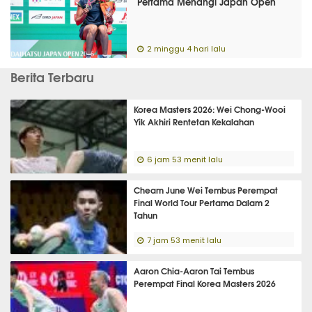
Pertama Menangi Japan Open
2 minggu 4 hari lalu
Berita Terbaru
Korea Masters 2026: Wei Chong-Wooi
Yik Akhiri Rentetan Kekalahan
6 jam 53 menit lalu
Cheam June Wei Tembus Perempat
Final World Tour Pertama Dalam 2
Tahun
7 jam 53 menit lalu
Aaron Chia-Aaron Tai Tembus
Perempat Final Korea Masters 2026