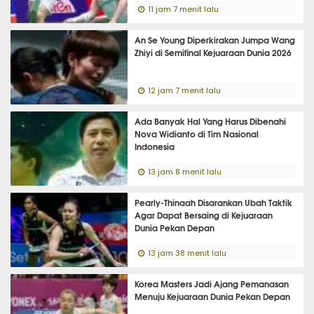
11 jam 7 menit lalu
An Se Young Diperkirakan Jumpa Wang
Zhiyi di Semifinal Kejuaraan Dunia 2026
12 jam 7 menit lalu
Ada Banyak Hal Yang Harus Dibenahi
Nova Widianto di Tim Nasional
Indonesia
13 jam 8 menit lalu
Pearly-Thinaah Disarankan Ubah Taktik
Agar Dapat Bersaing di Kejuaraan
Dunia Pekan Depan
13 jam 38 menit lalu
Korea Masters Jadi Ajang Pemanasan
Menuju Kejuaraan Dunia Pekan Depan