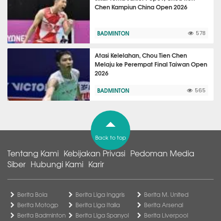
Chen Kampiun China Open 2026
BADMINTON
578
Atasi Kelelahan, Chou Tien Chen
Melaju ke Perempat Final Taiwan Open
2026
BADMINTON
565
Back to top
Tentang Kami
Kebijakan Privasi
Pedoman Media
Siber
Hubungi Kami
Karir
Berita Bola
Berita Liga Inggris
Berita M. United
Berita Motogp
Berita Liga Italia
Berita Arsenal
Berita Badminton
Berita Liga Spanyol
Berita Liverpool