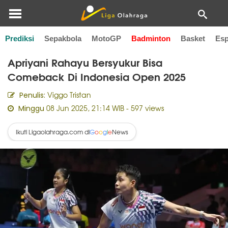
Prediksi
Sepakbola
MotoGP
Badminton
Basket
Esp
Home
Badminton
Apriyani Rahayu Bersyukur Bisa
Comeback Di Indonesia Open 2025
Viggo Tristan
Penulis:
08 Jun 2025, 21:14 WIB
- 597 views
Minggu
Ikuti Ligaolahraga.com di
News
G
o
o
g
l
e