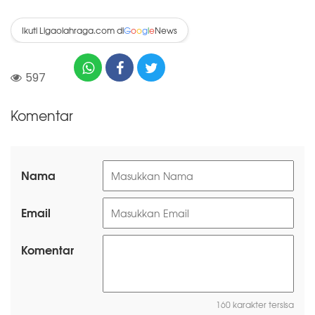
Ikuti Ligaolahraga.com di
News
G
o
o
g
l
e
597
Komentar
Nama
Email
Komentar
160 karakter tersisa