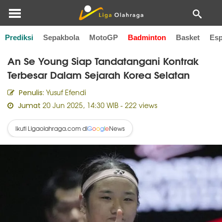
Prediksi
Sepakbola
MotoGP
Badminton
Basket
Esp
Home
Badminton
An Se Young Siap Tandatangani Kontrak
Terbesar Dalam Sejarah Korea Selatan
Yusuf Efendi
Penulis:
20 Jun 2025, 14:30 WIB
- 222 views
Jumat
Ikuti Ligaolahraga.com di
News
G
o
o
g
l
e