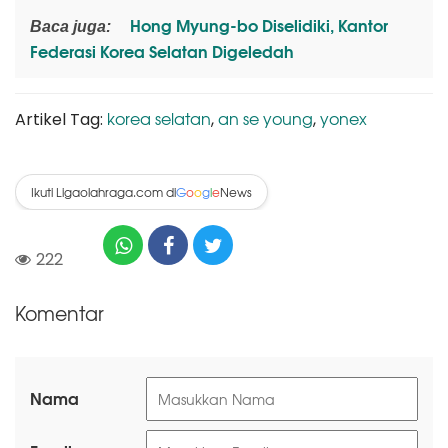
Hong Myung-bo Diselidiki, Kantor
Baca juga:
Federasi Korea Selatan Digeledah
korea selatan
an se young
yonex
Artikel Tag:
,
,
Ikuti Ligaolahraga.com di
News
G
o
o
g
l
e
222
Komentar
Nama